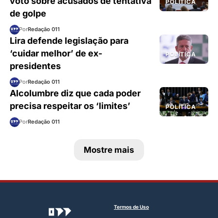
voto sobre acusados de tentativa
POLÍTICA
de golpe
Por
Redação 011
Lira defende legislação para
‘cuidar melhor’ de ex-
POLÍTICA
presidentes
Por
Redação 011
Alcolumbre diz que cada poder
precisa respeitar os ‘limites’
POLÍTICA
Por
Redação 011
Mostre mais
Termos de Uso