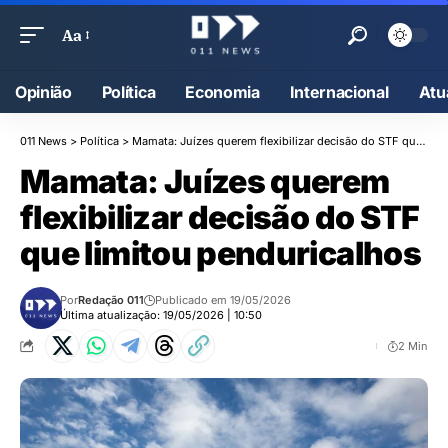
Aa
Opinião
Política
Economia
Internacional
Atu
011 News
>
Política
>
Mamata: Juízes querem flexibilizar decisão do STF que limitou penduricalhos
Mamata: Juízes querem
flexibilizar decisão do STF
que limitou penduricalhos
Por
Redação 011
Publicado em 19/05/2026
Última atualização: 19/05/2026 | 10:50
2 Min