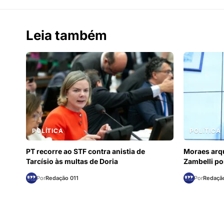
Leia também
POLÍTICA
POLÍTICA
PT recorre ao STF contra anistia de
Moraes arqu
Tarcísio às multas de Doria
Zambelli po
Por
Redação 011
Por
Redação