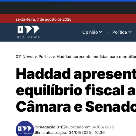
sexta-feira, 7 de agosto de 2026
Opinião
Política
011 News
>
Política
>
Haddad apresenta medidas para o equilíbr
Haddad apresent
equilíbrio fiscal
Câmara e Senad
Por
Redação 011
Publicado em 04/06/2025
Última atualização: 04/06/2025 | 10:36