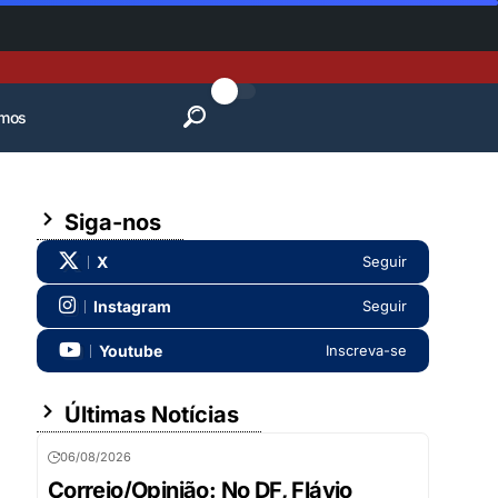
mos
Siga-nos
X
Seguir
Instagram
Seguir
Youtube
Inscreva-se
Últimas Notícias
06/08/2026
Correio/Opinião: No DF, Flávio