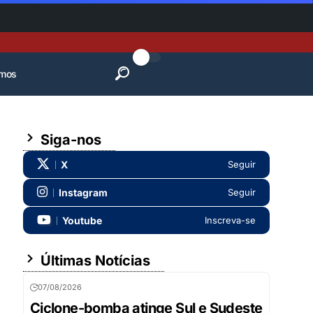
mos
Siga-nos
X
Seguir
Instagram
Seguir
Youtube
Inscreva-se
Últimas Notícias
07/08/2026
Ciclone-bomba atinge Sul e Sudeste