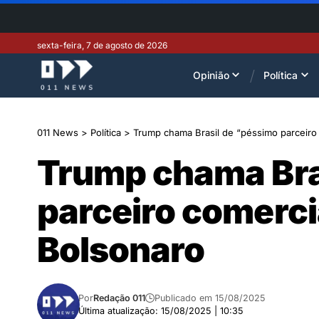
sexta-feira, 7 de agosto de 2026
Opinião
Política
011 News
>
Política
>
Trump chama Brasil de “péssimo parceiro 
Trump chama Bra
parceiro comercia
Bolsonaro
Por
Redação 011
Publicado em 15/08/2025
Última atualização: 15/08/2025 | 10:35