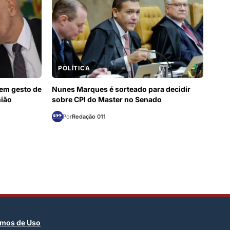
POLÍTICA
 em gesto de
Nunes Marques é sorteado para decidir
nião
sobre CPI do Master no Senado
Por
Redação 011
rmos de Uso