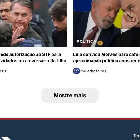
POLÍTICA
ede autorização ao STF para
Lula convida Moraes para café
vidados no aniversário da filha
aproximação política após reu
 011
Por
Redação 011
Mostre mais
Te