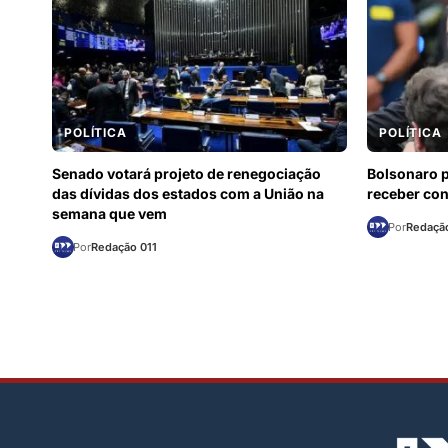
POLÍTICA
POLÍTICA
Senado votará projeto de renegociação
Bolsonaro p
das dívidas dos estados com a União na
receber con
semana que vem
Por
Redação
Por
Redação 011