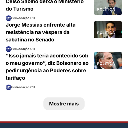
Celso Sabino deixa o Ministério
do Turismo
POLÍTICA
Por
Redação 011
Jorge Messias enfrente alta
resistência na véspera da
POLÍTICA
sabatina no Senado
Por
Redação 011
“Isso jamais teria acontecido sob
o meu governo”, diz Bolsonaro ao
POLÍTICA
pedir urgência ao Poderes sobre
tarifaço
Por
Redação 011
Mostre mais