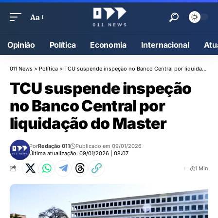
Aa
Opinião
Política
Economia
Internacional
Atu
011 News
>
Política
>
TCU suspende inspeção no Banco Central por liquidação do Master
TCU suspende inspeção
no Banco Central por
liquidação do Master
Por
Redação 011
Publicado em 09/01/2026
Última atualização: 09/01/2026 | 08:07
1 Min