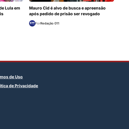
 de Lula em
Mauro Cid é alvo de busca e apreensão
is
após pedido de prisão ser revogado
Por
Redação 011
rmos de Uso
ítica de Privacidade