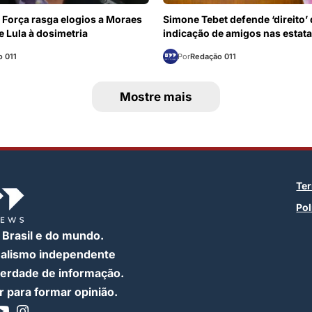
 Força rasga elogios a Moraes
Simone Tebet defende ‘direito’
e Lula à dosimetria
indicação de amigos nas estata
 011
Por
Redação 011
Mostre mais
Te
Pol
 Brasil e do mundo.
nalismo independente
iberdade de informação.
 para formar opinião.