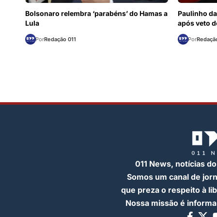
Bolsonaro relembra ‘parabéns’ do Hamas a
Paulinho da
Lula
após veto d
Por
Redação 011
Por
Redação
011 News, notícias do
Somos um canal de jor
que preza o respeito à l
Nossa missão é informar