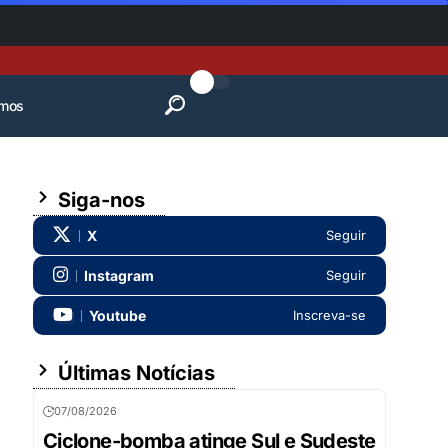
mos
Siga-nos
X
Seguir
Instagram
Seguir
Youtube
Inscreva-se
Últimas Notícias
07/08/2026
Ciclone-bomba atinge Sul e Sudeste