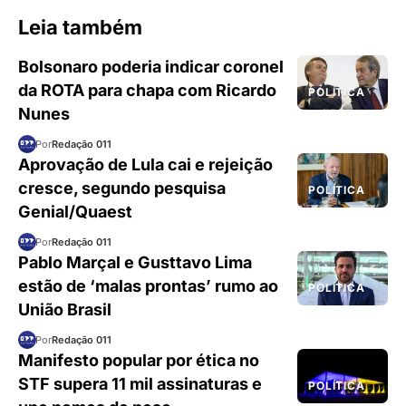
Leia também
Bolsonaro poderia indicar coronel
da ROTA para chapa com Ricardo
POLÍTICA
Nunes
Por
Redação 011
Aprovação de Lula cai e rejeição
cresce, segundo pesquisa
POLÍTICA
Genial/Quaest
Por
Redação 011
Pablo Marçal e Gusttavo Lima
estão de ‘malas prontas’ rumo ao
POLÍTICA
União Brasil
Por
Redação 011
Manifesto popular por ética no
STF supera 11 mil assinaturas e
POLÍTICA