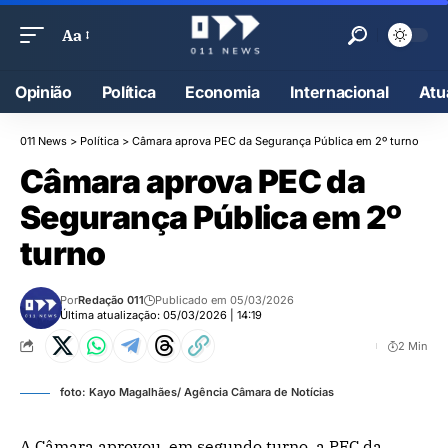
Aa
Opinião
Política
Economia
Internacional
Atu
011 News
>
Política
>
Câmara aprova PEC da Segurança Pública em 2º turno
Câmara aprova PEC da
Segurança Pública em 2º
turno
Por
Redação 011
Publicado em 05/03/2026
Última atualização: 05/03/2026 | 14:19
2 Min
foto: Kayo Magalhães/ Agência Câmara de Notícias
A Câmara aprovou, em segundo turno, a PEC da