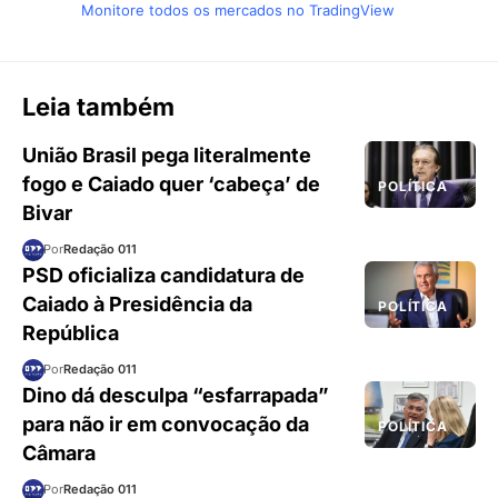
Monitore todos os mercados no TradingView
Leia também
União Brasil pega literalmente
fogo e Caiado quer ‘cabeça’ de
POLÍTICA
Bivar
Por
Redação 011
PSD oficializa candidatura de
Caiado à Presidência da
POLÍTICA
República
Por
Redação 011
Dino dá desculpa “esfarrapada”
para não ir em convocação da
POLÍTICA
Câmara
Por
Redação 011