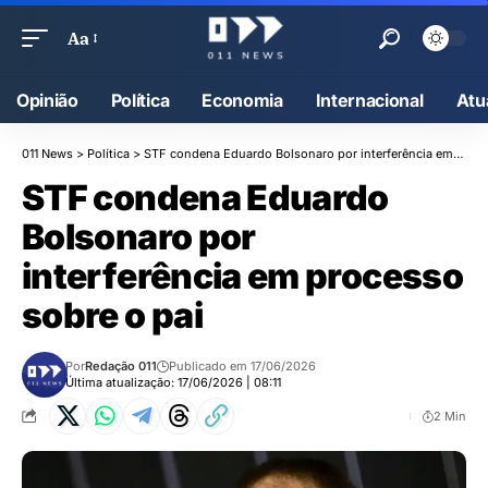
Aa
Opinião
Política
Economia
Internacional
Atu
011 News
>
Política
>
STF condena Eduardo Bolsonaro por interferência em processo sobre o pai
STF condena Eduardo
Bolsonaro por
interferência em processo
sobre o pai
Por
Redação 011
Publicado em 17/06/2026
Última atualização: 17/06/2026 | 08:11
2 Min