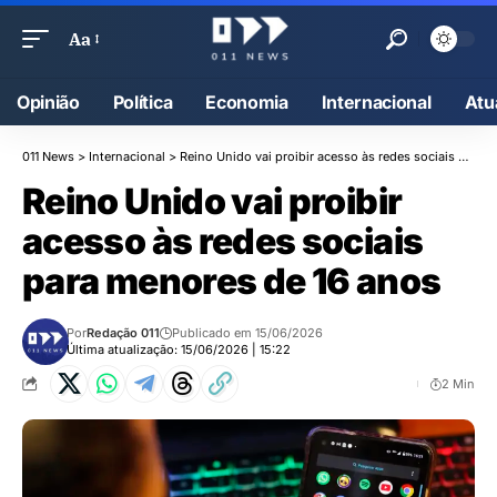
Aa
Opinião
Política
Economia
Internacional
Atu
011 News
>
Internacional
>
Reino Unido vai proibir acesso às redes sociais para menores de 16 anos
Reino Unido vai proibir
acesso às redes sociais
para menores de 16 anos
Por
Redação 011
Publicado em 15/06/2026
Última atualização: 15/06/2026 | 15:22
2 Min