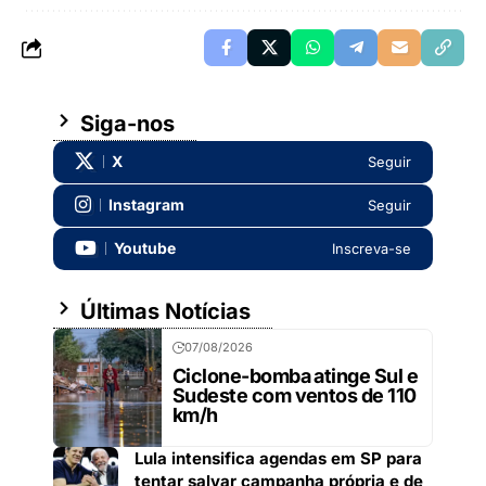
Siga-nos
X
Seguir
Instagram
Seguir
Youtube
Inscreva-se
Últimas Notícias
07/08/2026
Ciclone-bomba atinge Sul e
Sudeste com ventos de 110
km/h
Lula intensifica agendas em SP para
tentar salvar campanha própria e de