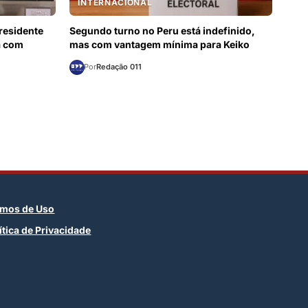
INTERNACIONAL
residente
Segundo turno no Peru está indefinido,
a com
mas com vantagem mínima para Keiko
Por
Redação 011
rmos de Uso
ítica de Privacidade