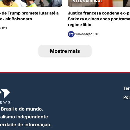
INTERNACIONAL
 de Trump promete lutar até a
Justiça francesa condena ex-p
de Jair Bolsonaro
Sarkozy a cinco anos por tram
regime líbio
 011
Por
Redação 011
Mostre mais
Te
Pol
 Brasil e do mundo.
nalismo independente
iberdade de informação.