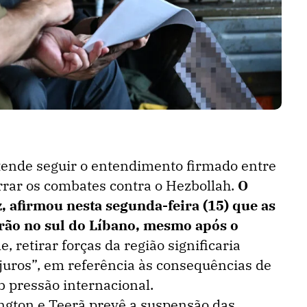
etende seguir o entendimento firmado entre
rrar os combates contra o Hezbollah.
O
z, afirmou nesta segunda-feira (15) que as
rão no sul do Líbano, mesmo após o
, retirar forças da região significaria
uros”, em referência às consequências de
b pressão internacional.
ngton e Teerã prevê a suspensão das