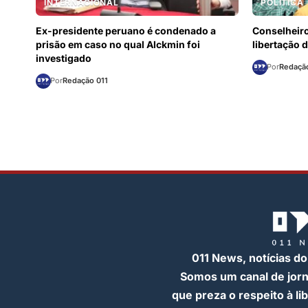
INTERNACIONAL
POLÍTICA
Ex-presidente peruano é condenado a
Conselheiro
prisão em caso no qual Alckmin foi
libertação 
investigado
Por
Redação
Por
Redação 011
011 News, notícias do
Somos um canal de jor
que preza o respeito à l