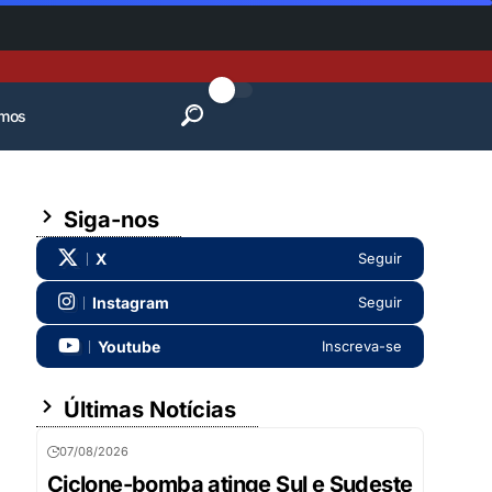
mos
Siga-nos
X
Seguir
Instagram
Seguir
Youtube
Inscreva-se
Últimas Notícias
07/08/2026
Ciclone-bomba atinge Sul e Sudeste