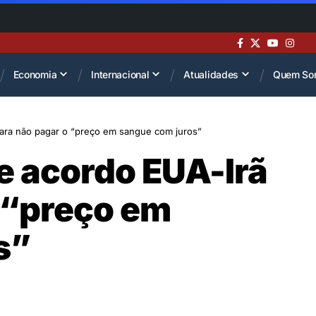
Economia
Internacional
Atualidades
Quem So
 para não pagar o “preço em sangue com juros”
de acordo EUA-Irã
 “preço em
s”