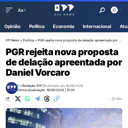
Aa
Opinião
Política
Economia
Internacional
Atu
011 News
>
Política
>
PGR rejeita nova proposta de delação apreentada por Daniel Vorcaro
PGR rejeita nova proposta
de delação apreentada por
Daniel Vorcaro
Por
Redação 011
Publicado em 16/06/2026
Última atualização: 16/06/2026 | 15:05
1 Min