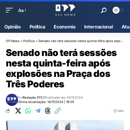
Aa
Opinião
Política
Economia
Internacional
Atu
011 News
>
Política
>
Senado não terá sessões nesta quinta-feira após explosões na Praça dos Três Poderes
Senado não terá sessões
nesta quinta-feira após
explosões na Praça dos
Três Poderes
Por
Redação 011
Publicado em 14/11/2024
Última atualização: 14/11/2024 | 18:05
1 Min