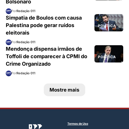
Bolsonaro
Por
Redação 011
Simpatia de Boulos com causa
Palestina pode gerar ruídos
POLÍTICA
eleitorais
Por
Redação 011
Mendonça dispensa irmãos de
Toffoli de comparecer à CPMI do
POLÍTICA
Crime Organizado
Por
Redação 011
Mostre mais
Termos de Uso