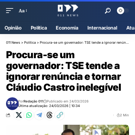
Aa
Opinião
Política
Economia
Internacional
Atu
011 News
>
Política
>
Procura-se um governador: TSE tende a ignorar renúncia e tornar Cláudio Castro inelegível
Procura-se um
governador: TSE tende a
ignorar renúncia e tornar
Cláudio Castro inelegível
Por
Redação 011
Publicado em 24/03/2026
Última atualização: 24/03/2026 | 10:34
2 Min