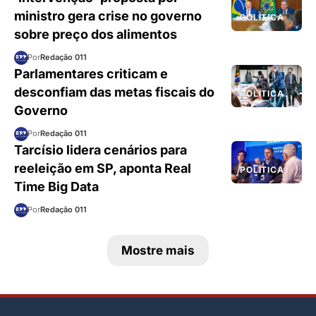
ministro gera crise no governo
POLÍTICA
sobre preço dos alimentos
Por
Redação 011
Parlamentares criticam e
desconfiam das metas fiscais do
POLÍTICA
Governo
Por
Redação 011
Tarcísio lidera cenários para
reeleição em SP, aponta Real
POLÍTICA
Time Big Data
Por
Redação 011
Mostre mais