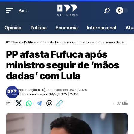
Aa
Opinião
Política
Economia
Internacional
Atu
011 News
>
Política
>
PP afasta Fufuca após ministro seguir de ‘mãos dadas’ com Lula
PP afasta Fufuca após
ministro seguir de ‘mãos
dadas’ com Lula
Por
Redação 011
Publicado em 08/10/2025
Última atualização: 08/10/2025 | 15:06
1 Min