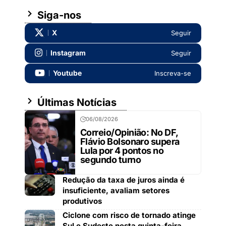
Siga-nos
X
Seguir
Instagram
Seguir
Youtube
Inscreva-se
Últimas Notícias
06/08/2026
Correio/Opinião: No DF,
Flávio Bolsonaro supera
Lula por 4 pontos no
segundo turno
Redução da taxa de juros ainda é
insuficiente, avaliam setores
produtivos
Ciclone com risco de tornado atinge
Sul e Sudeste nesta quinta-feira