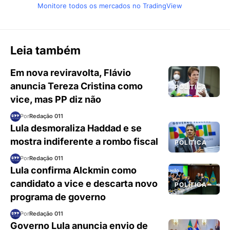
Monitore todos os mercados no TradingView
Leia também
Em nova reviravolta, Flávio
anuncia Tereza Cristina como
POLÍTICA
vice, mas PP diz não
Por
Redação 011
Lula desmoraliza Haddad e se
mostra indiferente a rombo fiscal
POLÍTICA
Por
Redação 011
Lula confirma Alckmin como
candidato a vice e descarta novo
POLÍTICA
programa de governo
Por
Redação 011
Governo Lula anuncia envio de