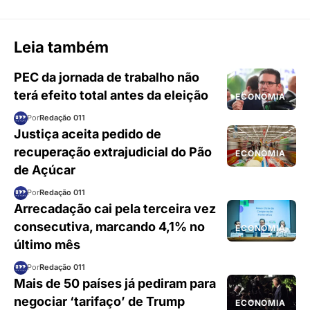
Leia também
PEC da jornada de trabalho não
terá efeito total antes da eleição
ECONOMIA
Por
Redação 011
Justiça aceita pedido de
recuperação extrajudicial do Pão
ECONOMIA
de Açúcar
Por
Redação 011
Arrecadação cai pela terceira vez
consecutiva, marcando 4,1% no
ECONOMIA
último mês
Por
Redação 011
Mais de 50 países já pediram para
negociar ‘tarifaço’ de Trump
ECONOMIA