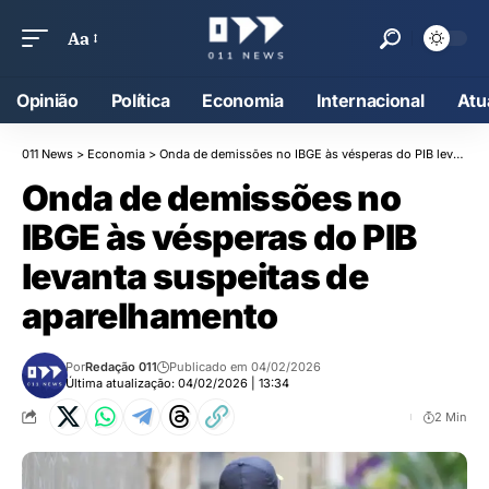
Aa
Opinião
Política
Economia
Internacional
Atu
011 News
>
Economia
>
Onda de demissões no IBGE às vésperas do PIB levanta suspeitas de aparelhamento
Onda de demissões no
IBGE às vésperas do PIB
levanta suspeitas de
aparelhamento
Por
Redação 011
Publicado em 04/02/2026
Última atualização: 04/02/2026 | 13:34
2 Min