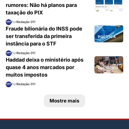
rumores: Não há planos para
ECONOMIA
taxação do PIX
Por
Redação 011
Fraude bilionária do INSS pode
ser transferida da primeira
POLÍTICA
instância para o STF
Por
Redação 011
Haddad deixa o ministério após
quase 4 anos marcados por
ECONOMIA
muitos impostos
Por
Redação 011
Mostre mais