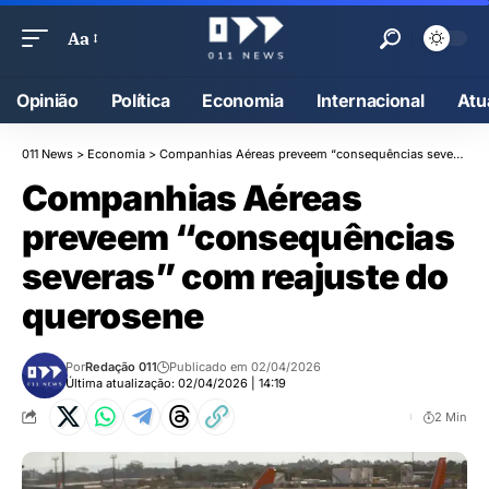
Aa
Opinião
Política
Economia
Internacional
Atu
011 News
>
Economia
>
Companhias Aéreas preveem “consequências severas” com reajuste do querosene
Companhias Aéreas
preveem “consequências
severas” com reajuste do
querosene
Por
Redação 011
Publicado em 02/04/2026
Última atualização: 02/04/2026 | 14:19
2 Min