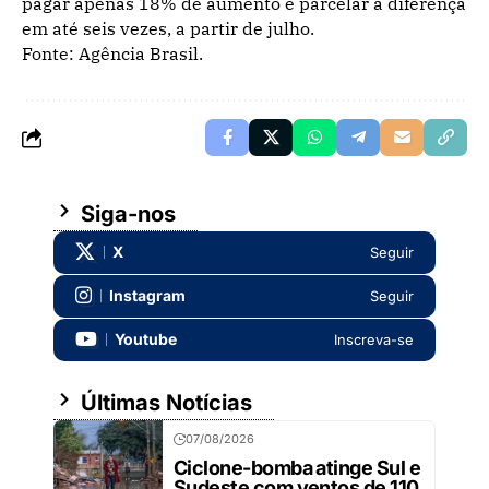
pagar apenas 18% de aumento e parcelar a diferença
em até seis vezes, a partir de julho.
Fonte: Agência Brasil.
Siga-nos
X
Seguir
Instagram
Seguir
Youtube
Inscreva-se
Últimas Notícias
07/08/2026
Ciclone-bomba atinge Sul e
Sudeste com ventos de 110