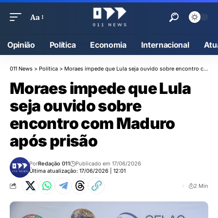
Aa
Opinião
Política
Economia
Internacional
Atu
011 News
>
Política
>
Moraes impede que Lula seja ouvido sobre encontro com Maduro após prisão
Moraes impede que Lula
seja ouvido sobre
encontro com Maduro
após prisão
Por
Redação 011
Publicado em 17/06/2026
Última atualização: 17/06/2026 | 12:01
2 Min