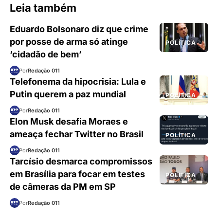
Leia também
Eduardo Bolsonaro diz que crime
por posse de arma só atinge
POLÍTICA
‘cidadão de bem’
Por
Redação 011
Telefonema da hipocrisia: Lula e
Putin querem a paz mundial
POLÍTICA
Por
Redação 011
Elon Musk desafia Moraes e
ameaça fechar Twitter no Brasil
POLÍTICA
Por
Redação 011
Tarcísio desmarca compromissos
em Brasília para focar em testes
POLÍTICA
de câmeras da PM em SP
Por
Redação 011