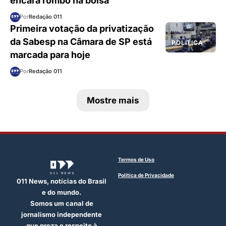
encara rombo na bolsa
Por
Redação 011
Primeira votação da privatização
da Sabesp na Câmara de SP está
POLÍTICA
marcada para hoje
Por
Redação 011
Mostre mais
Termos de Uso
Política de Privacidade
011 News, notícias do Brasil
e do mundo.
Somos um canal de
jornalismo independente
que preza o respeito à