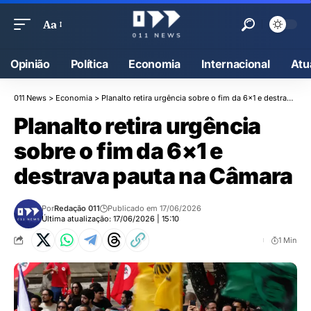
Aa
Opinião
Política
Economia
Internacional
Atu
011 News
>
Economia
>
Planalto retira urgência sobre o fim da 6×1 e destrava pauta na Câmara
Planalto retira urgência
sobre o fim da 6×1 e
destrava pauta na Câmara
Por
Redação 011
Publicado em 17/06/2026
Última atualização: 17/06/2026 | 15:10
1 Min