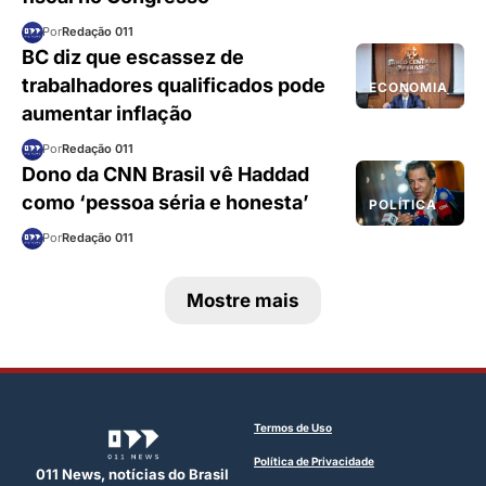
Por
Redação 011
BC diz que escassez de
trabalhadores qualificados pode
ECONOMIA
aumentar inflação
Por
Redação 011
Dono da CNN Brasil vê Haddad
como ‘pessoa séria e honesta’
POLÍTICA
Por
Redação 011
Mostre mais
Termos de Uso
Política de Privacidade
011 News, notícias do Brasil