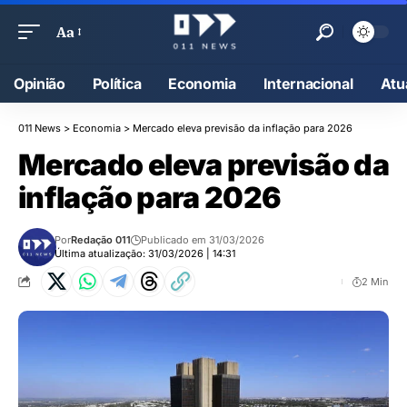
Aa
Opinião
Política
Economia
Internacional
Atu
011 News
>
Economia
>
Mercado eleva previsão da inflação para 2026
Mercado eleva previsão da
inflação para 2026
Por
Redação 011
Publicado em 31/03/2026
Última atualização: 31/03/2026 | 14:31
2 Min