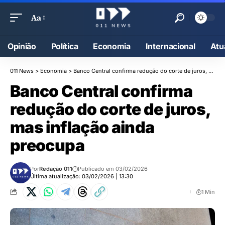
Aa
Opinião
Política
Economia
Internacional
Atu
011 News
>
Economia
>
Banco Central confirma redução do corte de juros, mas inflação ainda preocupa
Banco Central confirma
redução do corte de juros,
mas inflação ainda
preocupa
Por
Redação 011
Publicado em 03/02/2026
Última atualização: 03/02/2026 | 13:30
1 Min