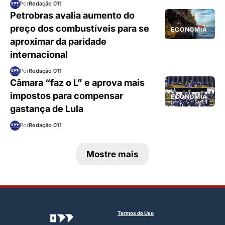
Por
Redação 011
Petrobras avalia aumento do
preço dos combustíveis para se
ECONOMIA
aproximar da paridade
internacional
Por
Redação 011
Câmara “faz o L” e aprova mais
impostos para compensar
ECONOMIA
gastança de Lula
Por
Redação 011
Mostre mais
Termos de Uso