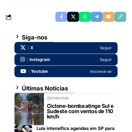
Siga-nos
X
Seguir
Instagram
Seguir
Youtube
Inscreva-se
Últimas Notícias
07/08/2026
Ciclone-bomba atinge Sul e
Sudeste com ventos de 110
km/h
Lula intensifica agendas em SP para