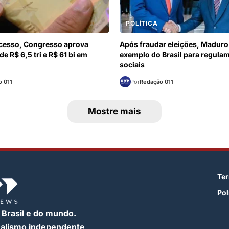
POLÍTICA
ecesso, Congresso aprova
Após fraudar eleições, Maduro
e R$ 6,5 tri e R$ 61 bi em
exemplo do Brasil para regula
sociais
 011
Por
Redação 011
Mostre mais
Te
Pol
 Brasil e do mundo.
nalismo independente