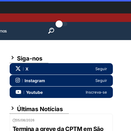
mos
Siga-nos
X
Seguir
Instagram
Seguir
Youtube
Inscreva-se
Últimas Notícias
05/08/2026
Termina a greve da CPTM em São