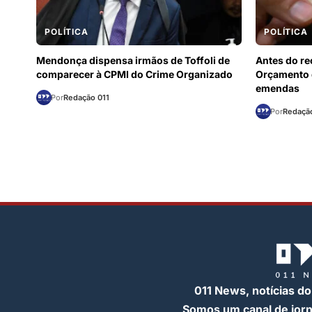
POLÍTICA
POLÍTICA
Mendonça dispensa irmãos de Toffoli de
Antes do r
comparecer à CPMI do Crime Organizado
Orçamento d
emendas
Por
Redação 011
Por
Redação
011 News, notícias do
Somos um canal de jor