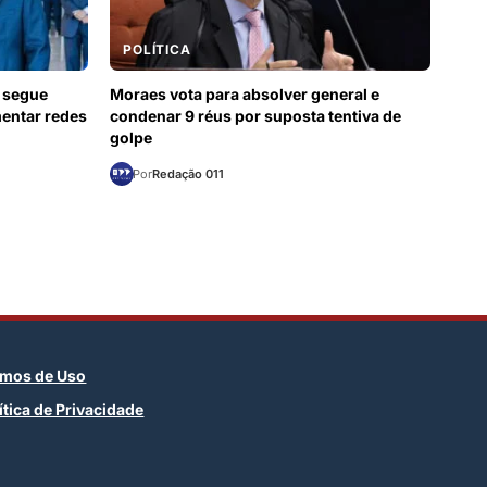
POLÍTICA
 segue
Moraes vota para absolver general e
mentar redes
condenar 9 réus por suposta tentiva de
golpe
Por
Redação 011
rmos de Uso
ítica de Privacidade