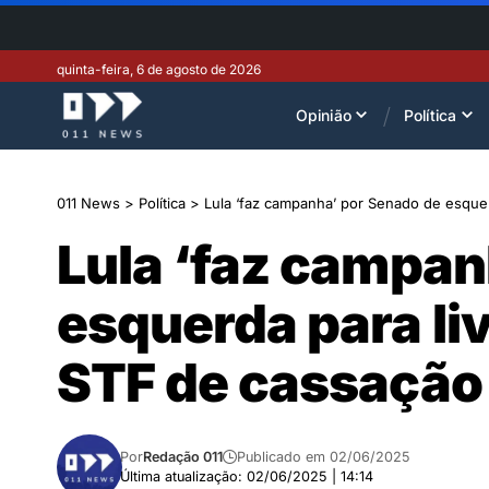
quinta-feira, 6 de agosto de 2026
Opinião
Política
011 News
>
Política
>
Lula ‘faz campanha’ por Senado de esquer
Lula ‘faz campan
esquerda para liv
STF de cassação
Por
Redação 011
Publicado em 02/06/2025
Última atualização: 02/06/2025 | 14:14