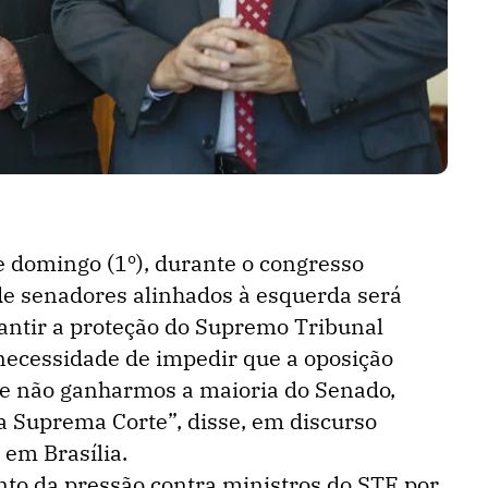
e domingo (1º), durante o congresso
 de senadores alinhados à esquerda será
ntir a proteção do Supremo Tribunal
 necessidade de impedir que a oposição
“Se não ganharmos a maioria do Senado,
a Suprema Corte”, disse, em discurso
 em Brasília.
to da pressão contra ministros do STF por