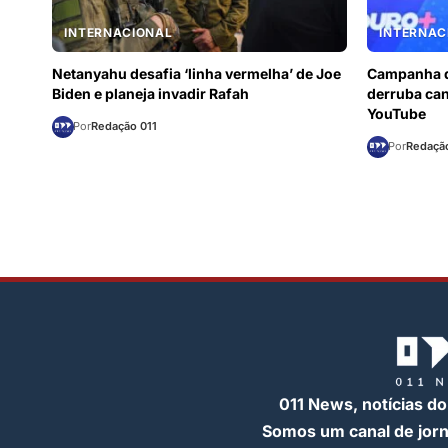
INTERNACIONAL
INTERNAC
Netanyahu desafia ‘linha vermelha’ de Joe
Campanha d
Biden e planeja invadir Rafah
derruba can
YouTube
Por
Redação 011
Por
Redação
011 News, notícias do
Somos um canal de jor