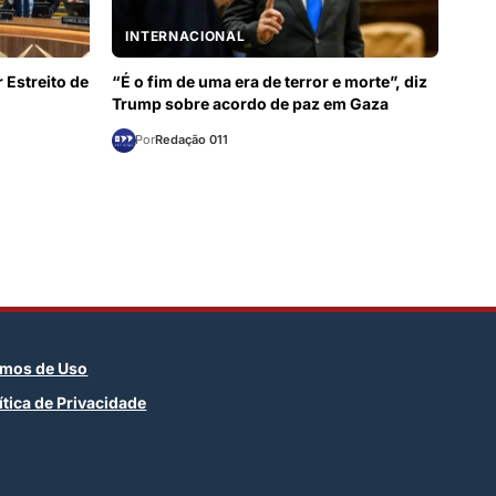
INTERNACIONAL
 Estreito de
“É o fim de uma era de terror e morte”, diz
Trump sobre acordo de paz em Gaza
Por
Redação 011
rmos de Uso
ítica de Privacidade