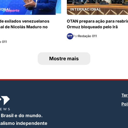
IONAL
INTERNACIONAL
e exilados venezuelanos
OTAN prepara ação para reabrir
al de Nicolás Maduro no
Ormuz bloqueado pelo Irã
Por
Redação 011
 011
Mostre mais
Te
Pol
 Brasil e do mundo.
nalismo independente