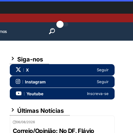
mos
Siga-nos
X
Seguir
Instagram
Seguir
Youtube
Inscreva-se
Últimas Notícias
06/08/2026
Correio/Opinião: No DF, Flávio