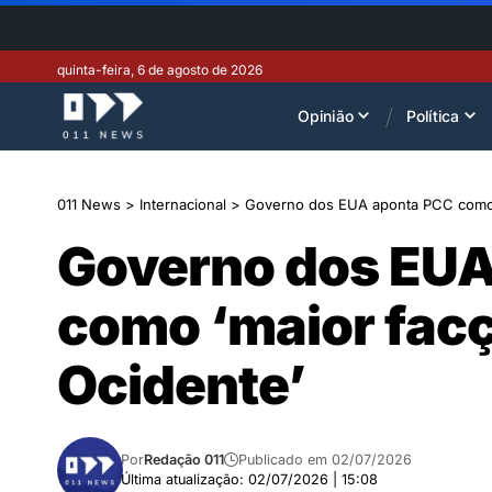
quinta-feira, 6 de agosto de 2026
Opinião
Política
011 News
>
Internacional
>
Governo dos EUA aponta PCC como ‘
Governo dos EUA
como ‘maior facç
Ocidente’
Por
Redação 011
Publicado em 02/07/2026
Última atualização: 02/07/2026 | 15:08