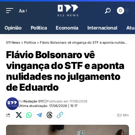
Aa
Opinião
Política
Economia
Internacional
Atu
011 News
>
Política
>
Flávio Bolsonaro vê vingança do STF e aponta nulidades no julgamento de Eduardo
Flávio Bolsonaro vê
vingança do STF e aponta
nulidades no julgamento
de Eduardo
Por
Redação 011
Publicado em 17/06/2026
Última atualização: 17/06/2026 | 15:17
2 Min