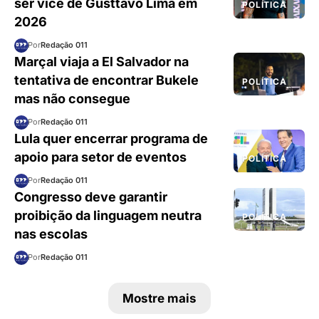
ser vice de Gusttavo Lima em
POLÍTICA
2026
Por
Redação 011
Marçal viaja a El Salvador na
tentativa de encontrar Bukele
POLÍTICA
mas não consegue
Por
Redação 011
Lula quer encerrar programa de
apoio para setor de eventos
POLÍTICA
Por
Redação 011
Congresso deve garantir
proibição da linguagem neutra
POLÍTICA
nas escolas
Por
Redação 011
Mostre mais