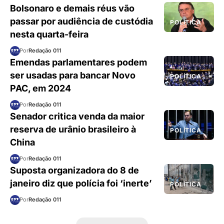
Bolsonaro e demais réus vão
passar por audiência de custódia
POLÍTICA
nesta quarta-feira
Por
Redação 011
Emendas parlamentares podem
ser usadas para bancar Novo
POLÍTICA
PAC, em 2024
Por
Redação 011
Senador critica venda da maior
reserva de urânio brasileiro à
POLÍTICA
China
Por
Redação 011
Suposta organizadora do 8 de
janeiro diz que polícia foi ‘inerte’
POLÍTICA
Por
Redação 011