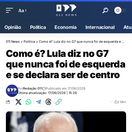
Aa
Opinião
Política
Economia
Internacional
Atu
011 News
>
Política
>
Como é? Lula diz no G7 que nunca foi de esquerda e se declara ser de centro
Como é? Lula diz no G7
que nunca foi de esquerda
e se declara ser de centro
Por
Redação 011
Publicado em 17/06/2026
Última atualização: 17/06/2026 | 15:26
2 Min