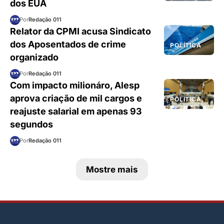
dos EUA
Por
Redação 011
Relator da CPMI acusa Sindicato
dos Aposentados de crime
POLÍTICA
organizado
Por
Redação 011
Com impacto milionáro, Alesp
aprova criação de mil cargos e
POLÍTICA
reajuste salarial em apenas 93
segundos
Por
Redação 011
Mostre mais