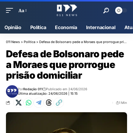
Aa
Opinião
Política
Economia
Internacional
Atu
011 News
>
Política
>
Defesa de Bolsonaro pede a Moraes que prorrogue prisão domiciliar
Defesa de Bolsonaro pede
a Moraes que prorrogue
prisão domiciliar
Por
Redação 011
Publicado em 24/06/2026
Última atualização: 24/06/2026 | 15:15
1 Min