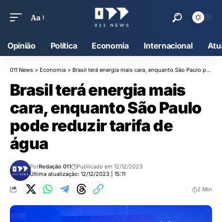
Aa
Opinião
Política
Economia
Internacional
Atu
011 News
>
Economia
>
Brasil terá energia mais cara, enquanto São Paulo pode reduzir tarifa de água
Brasil terá energia mais
cara, enquanto São Paulo
pode reduzir tarifa de
água
Por
Redação 011
Publicado em 12/12/2023
Última atualização: 12/12/2023 | 15:11
2 Min