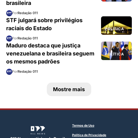
brasileira
Por
Redação 011
STF julgará sobre privilégios
raciais do Estado
POLÍTICA
Por
Redação 011
Maduro destaca que justiça
venezuelana e brasileira seguem
POLÍTICA
os mesmos padrões
Por
Redação 011
Mostre mais
Termos de Uso
Política de Privacidade