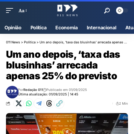
Aa
Opinião
Política
Economia
Internacional
Atu
011 News
>
Política
>
Um ano depois, ‘taxa das blusinhas’ arrecada apenas 25% do previsto
Um ano depois, ‘taxa das
blusinhas’ arrecada
apenas 25% do previsto
Por
Redação 011
Publicado em 01/09/2025
Última atualização: 01/09/2025 | 14:45
2 Min