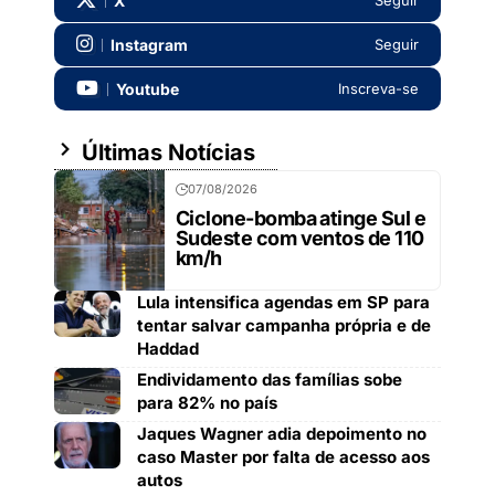
X
Seguir
Instagram
Seguir
Youtube
Inscreva-se
Últimas Notícias
07/08/2026
Ciclone-bomba atinge Sul e
Sudeste com ventos de 110
km/h
Lula intensifica agendas em SP para
tentar salvar campanha própria e de
Haddad
Endividamento das famílias sobe
para 82% no país
Jaques Wagner adia depoimento no
caso Master por falta de acesso aos
autos