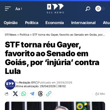
Aa
Opinião
Política
Economia
Internacional
Atu
011 News
>
Política
>
STF torna réu Gayer, favorito ao Senado em Goiás, por ‘injúria’ contra Lula
STF torna réu Gayer,
favorito ao Senado em
Goiás, por ‘injúria’ contra
Lula
Por
Redação 011
Publicado em 29/04/2026
Última atualização: 29/04/2026 | 08:02
2 Min