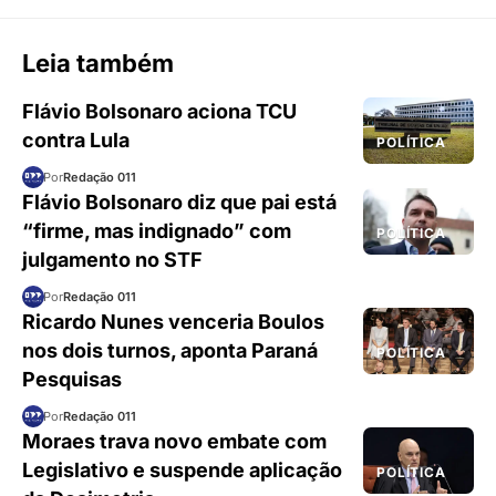
Leia também
Flávio Bolsonaro aciona TCU
contra Lula
POLÍTICA
Por
Redação 011
Flávio Bolsonaro diz que pai está
“firme, mas indignado” com
POLÍTICA
julgamento no STF
Por
Redação 011
Ricardo Nunes venceria Boulos
nos dois turnos, aponta Paraná
POLÍTICA
Pesquisas
Por
Redação 011
Moraes trava novo embate com
Legislativo e suspende aplicação
POLÍTICA