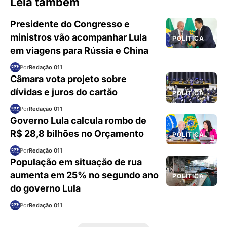
Leia também
Presidente do Congresso e
ministros vão acompanhar Lula
POLÍTICA
em viagens para Rússia e China
Por
Redação 011
Câmara vota projeto sobre
dívidas e juros do cartão
POLÍTICA
Por
Redação 011
Governo Lula calcula rombo de
R$ 28,8 bilhões no Orçamento
POLÍTICA
Por
Redação 011
População em situação de rua
aumenta em 25% no segundo ano
POLÍTICA
do governo Lula
Por
Redação 011