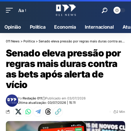
Aa
Opinião
Política
Economia
Internacional
Atu
011 News
>
Política
>
Senado eleva pressão por regras mais duras contra as bets após alerta de vício
Senado eleva pressão por
regras mais duras contra
as bets após alerta de
vício
Por
Redação 011
Publicado em 03/07/2026
Última atualização: 03/07/2026 | 15:11
2 Min