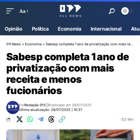
Aa
Opinião
Política
Economia
Internacional
Atu
011 News
>
Economia
>
Sabesp completa 1 ano de privatização com mais receita e menos fucionários
Sabesp completa 1 ano de
privatização com mais
receita e menos
fucionários
Por
Redação 011
Publicado em 28/07/2025
Última atualização: 28/07/2025 | 10:37
2 Min