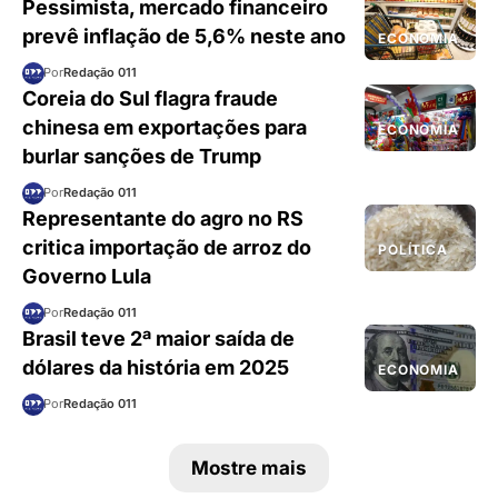
Pessimista, mercado financeiro
prevê inflação de 5,6% neste ano
ECONOMIA
Por
Redação 011
Coreia do Sul flagra fraude
chinesa em exportações para
ECONOMIA
burlar sanções de Trump
Por
Redação 011
Representante do agro no RS
critica importação de arroz do
POLÍTICA
Governo Lula
Por
Redação 011
Brasil teve 2ª maior saída de
dólares da história em 2025
ECONOMIA
Por
Redação 011
Mostre mais