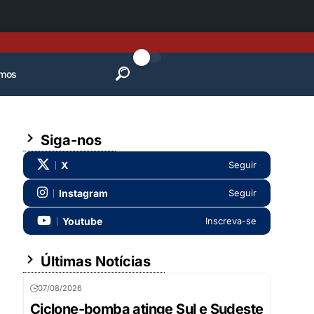
mos
Siga-nos
X
Seguir
Instagram
Seguir
Youtube
Inscreva-se
Últimas Notícias
07/08/2026
Ciclone-bomba atinge Sul e Sudeste