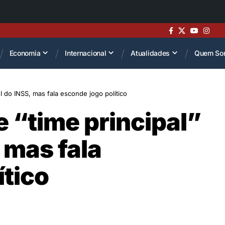
Economia
Internacional
Atualidades
Quem So
 do INSS, mas fala esconde jogo político
 “time principal”
 mas fala
ítico