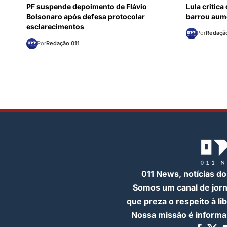
PF suspende depoimento de Flávio
Lula critic
Bolsonaro após defesa protocolar
barrou aum
esclarecimentos
Por
Redação
Por
Redação 011
011 News, notícias do
Somos um canal de jor
que preza o respeito à l
Nossa missão é informar