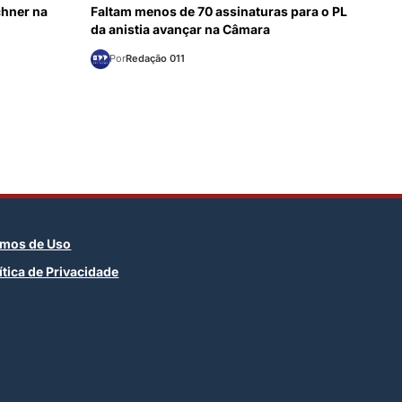
chner na
Faltam menos de 70 assinaturas para o PL
da anistia avançar na Câmara
Por
Redação 011
rmos de Uso
ítica de Privacidade