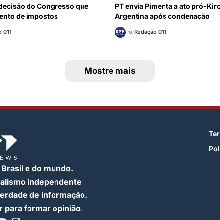
a decisão do Congresso que
PT envia Pimenta a ato pró-Kir
ento de impostos
Argentina após condenação
 011
Por
Redação 011
Mostre mais
Te
Pol
 Brasil e do mundo.
nalismo independente
iberdade de informação.
 para formar opinião.