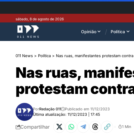
sábado, 8 de agosto de 2026
Opinião
Política
011 News
>
Política
>
Nas ruas, manifestantes protestam contra
Nas ruas, manife
protestam contra
Por
Redação 011
Publicado em 11/12/2023
Última atualização: 11/12/2023 | 17:45
Compartilhar
1 Min