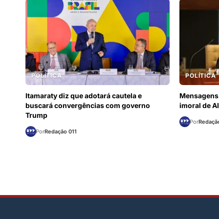
POLÍTICA
POLÍTICA
Itamaraty diz que adotará cautela e
Mensagens 
buscará convergências com governo
imoral de A
Trump
Por
Redação
Por
Redação 011