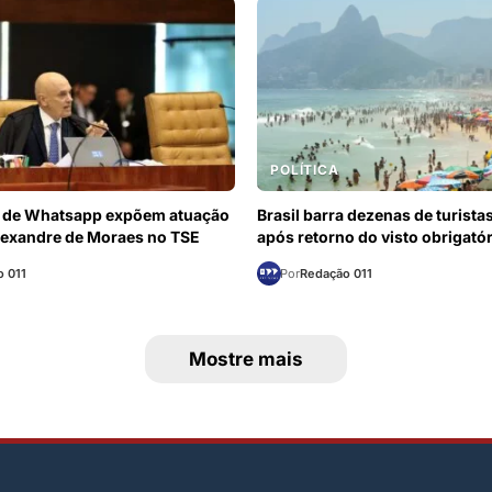
POLÍTICA
de Whatsapp expõem atuação
Brasil barra dezenas de turist
lexandre de Moraes no TSE
após retorno do visto obrigató
 011
Por
Redação 011
Mostre mais