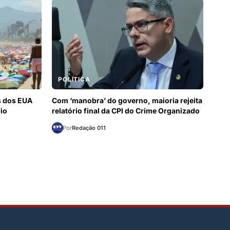
POLÍTICA
as dos EUA
Com ‘manobra’ do governo, maioria rejeita
rio
relatório final da CPI do Crime Organizado
Por
Redação 011