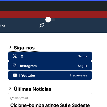
mos
Siga-nos
X
Seguir
Instagram
Seguir
Youtube
Inscreva-se
Últimas Notícias
07/08/2026
Ciclone-bomba atinge Sul e Sudeste