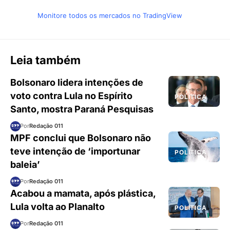
Monitore todos os mercados no TradingView
Leia também
Bolsonaro lidera intenções de
voto contra Lula no Espírito
POLÍTICA
Santo, mostra Paraná Pesquisas
Por
Redação 011
MPF conclui que Bolsonaro não
teve intenção de ‘importunar
POLÍTICA
baleia’
Por
Redação 011
Acabou a mamata, após plástica,
Lula volta ao Planalto
POLÍTICA
Por
Redação 011