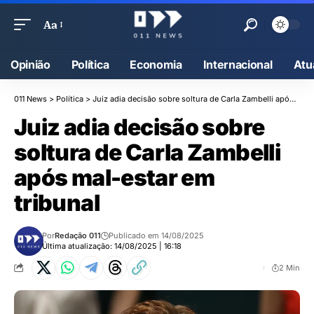
Aa
Opinião
Política
Economia
Internacional
Atu
011 News
>
Política
>
Juiz adia decisão sobre soltura de Carla Zambelli após mal-estar em tribunal
Juiz adia decisão sobre
soltura de Carla Zambelli
após mal-estar em
tribunal
Por
Redação 011
Publicado em 14/08/2025
Última atualização: 14/08/2025 | 16:18
2 Min