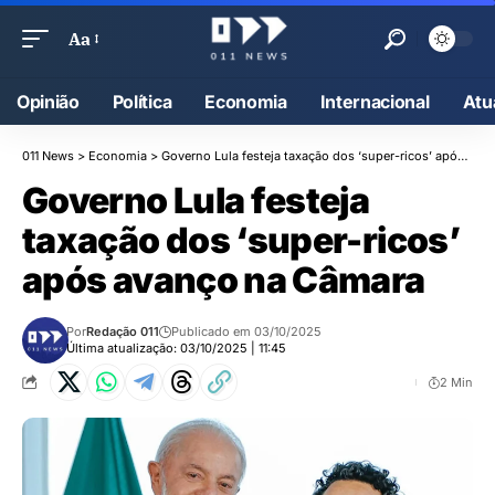
Aa
Opinião
Política
Economia
Internacional
Atu
011 News
>
Economia
>
Governo Lula festeja taxação dos ‘super-ricos’ após avanço na Câmara
Governo Lula festeja
taxação dos ‘super-ricos’
após avanço na Câmara
Por
Redação 011
Publicado em 03/10/2025
Última atualização: 03/10/2025 | 11:45
2 Min