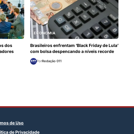
ECONOMIA
os dos
Brasileiros enfrentam ‘Black Friday de Lula’
nadores
com bolsa despencando a níveis recorde
Por
Redação 011
rmos de Uso
ítica de Privacidade