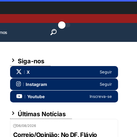
mos
Siga-nos
X
Seguir
Instagram
Seguir
Youtube
Inscreva-se
Últimas Notícias
06/08/2026
Correio/Opinião: No DF, Flávio