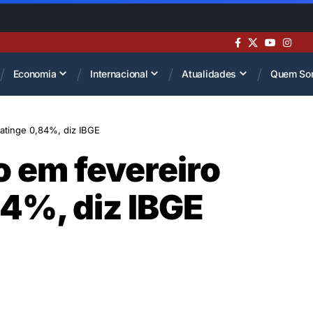
Economia
Internacional
Atualidades
Quem So
 atinge 0,84%, diz IBGE
o em fevereiro
84%, diz IBGE