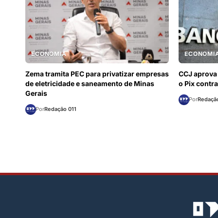
ECONOMIA
ECONOMI
Zema tramita PEC para privatizar empresas
CCJ aprova 
de eletricidade e saneamento de Minas
o Pix contra
Gerais
Por
Redação
Por
Redação 011