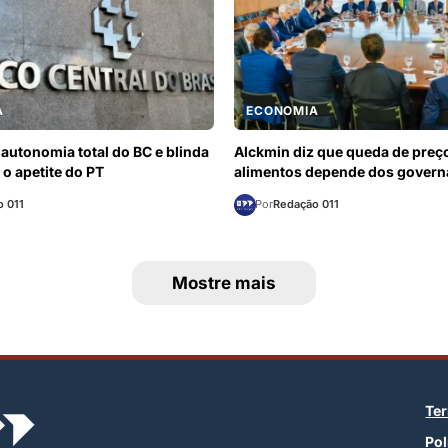
A
ECONOMIA
autonomia total do BC e blinda
Alckmin diz que queda de preç
 o apetite do PT
alimentos depende dos gover
 011
Por
Redação 011
Mostre mais
Te
Pol