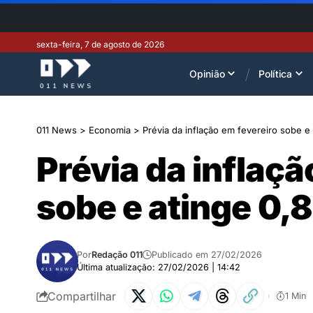
sexta-feira, 7 de agosto de 2026
Opinião
Política
011 News
>
Economia
>
Prévia da inflação em fevereiro sobe e
Prévia da inflaçã
sobe e atinge 0,
Por
Redação 011
Publicado em 27/02/2026
Última atualização: 27/02/2026 | 14:42
Compartilhar
1 Min