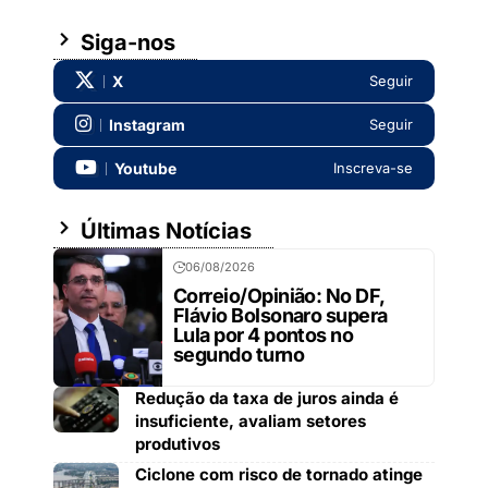
Siga-nos
X
Seguir
Instagram
Seguir
Youtube
Inscreva-se
Últimas Notícias
06/08/2026
Correio/Opinião: No DF,
Flávio Bolsonaro supera
Lula por 4 pontos no
segundo turno
Redução da taxa de juros ainda é
insuficiente, avaliam setores
produtivos
Ciclone com risco de tornado atinge