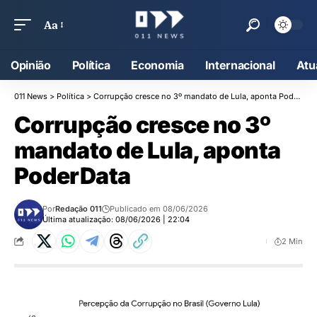
Aa
Opinião
Política
Economia
Internacional
Atu
011 News
>
Política
>
Corrupção cresce no 3º mandato de Lula, aponta PoderData
Corrupção cresce no 3º
mandato de Lula, aponta
PoderData
Por
Redação 011
Publicado em 08/06/2026
Última atualização: 08/06/2026 | 22:04
2 Min