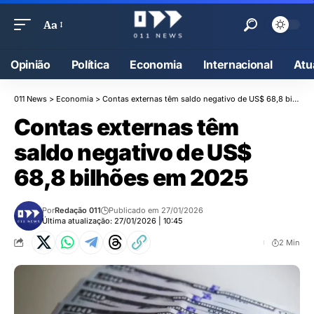
Aa
Opinião
Política
Economia
Internacional
Atu
011 News
>
Economia
>
Contas externas têm saldo negativo de US$ 68,8 bilhões em 2025
Contas externas têm
saldo negativo de US$
68,8 bilhões em 2025
Por
Redação 011
Publicado em 27/01/2026
Última atualização: 27/01/2026 | 10:45
2 Min