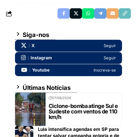
Siga-nos
X
Seguir
Instagram
Seguir
Youtube
Inscreva-se
Últimas Notícias
07/08/2026
Ciclone-bomba atinge Sul e
Sudeste com ventos de 110
km/h
Lula intensifica agendas em SP para
tentar salvar campanha própria e de