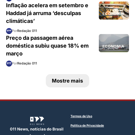
Inflação acelera em setembro e
Haddad já arruma ‘desculpas
ECONOMIA
climáticas’
Por
Redação 011
Preço da passagem aérea
doméstica subiu quase 18% em
ECONOMIA
março
Por
Redação 011
Mostre mais
Termos de Uso
Política de Privacidade
011 News, notícias do Brasil