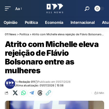
Aa
Opinião
Política
Economia
Internacional
Atu
011 News
>
Política
>
Atrito com Michelle eleva rejeição de Flávio Bolsonaro entre as mulheres
Atrito com Michelle eleva
rejeição de Flávio
Bolsonaro entre as
mulheres
Por
Redação 011
Publicado em 01/07/2026
Última atualização: 01/07/2026 | 15:08
3 Min