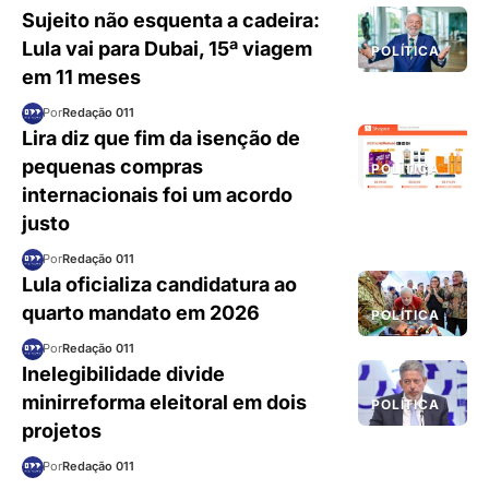
Sujeito não esquenta a cadeira:
Lula vai para Dubai, 15ª viagem
POLÍTICA
em 11 meses
Por
Redação 011
Lira diz que fim da isenção de
pequenas compras
POLÍTICA
internacionais foi um acordo
justo
Por
Redação 011
Lula oficializa candidatura ao
quarto mandato em 2026
POLÍTICA
Por
Redação 011
Inelegibilidade divide
minirreforma eleitoral em dois
POLÍTICA
projetos
Por
Redação 011