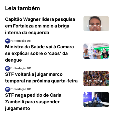
Leia também
Capitão Wagner lidera pesquisa
em Fortaleza em meio a briga
POLÍTICA
interna da esquerda
Por
Redação 011
Ministra da Saúde vai à Camara
se explicar sobre o ‘caos’ da
POLÍTICA
dengue
Por
Redação 011
STF voltará a julgar marco
temporal na próxima quarta-feira
POLÍTICA
Por
Redação 011
STF nega pedido de Carla
Zambelli para suspender
POLÍTICA
julgamento