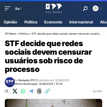
Aa
Opinião
Política
Economia
Internacional
Atu
011 News
>
Política
>
STF decide que redes sociais devem censurar usuários sob risco de processo
STF decide que redes
sociais devem censurar
usuários sob risco de
processo
Por
Redação 011
Publicado em 12/06/2025
Última atualização: 12/06/2025 | 15:25
2 Min