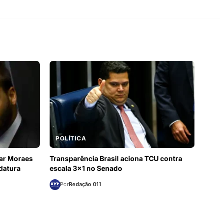
POLÍTICA
rar Moraes
Transparência Brasil aciona TCU contra
datura
escala 3×1 no Senado
Por
Redação 011