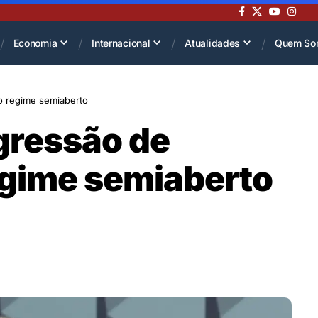
Economia
Internacional
Atualidades
Quem So
 o regime semiaberto
gressão de
regime semiaberto