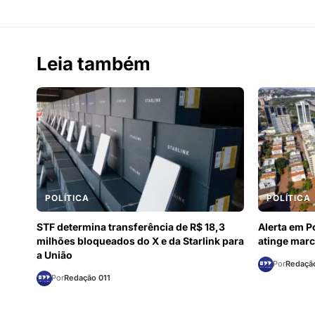
Leia também
POLÍTICA
POLÍTICA
STF determina transferência de R$ 18,3
Alerta em P
milhões bloqueados do X e da Starlink para
atinge marca
a União
Por
Redação
Por
Redação 011