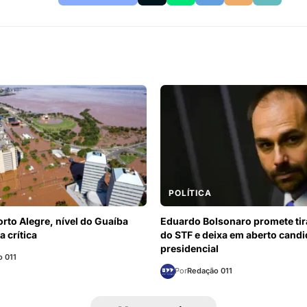
POLÍTICA
orto Alegre, nível do Guaíba
Eduardo Bolsonaro promete ti
 crítica
do STF e deixa em aberto candi
presidencial
 011
Por
Redação 011