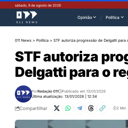
sábado, 8 de agosto de 2026
Opinião
Política
011 News
>
Política
>
STF autoriza progressão de Delgatti para
STF autoriza pro
Delgatti para o 
Por
Redação 011
Publicado em 13/01/2026
Última atualização: 13/01/2026 | 12:34
Compartilhar
2 Min