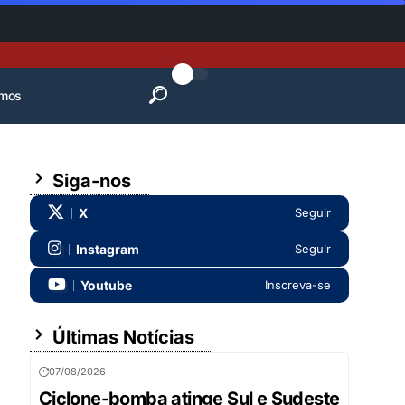
mos
Siga-nos
X
Seguir
Instagram
Seguir
Youtube
Inscreva-se
Últimas Notícias
07/08/2026
Ciclone-bomba atinge Sul e Sudeste