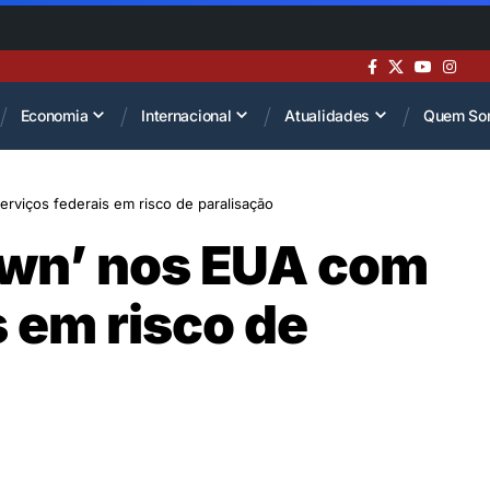
Economia
Internacional
Atualidades
Quem So
rviços federais em risco de paralisação
own’ nos EUA com
s em risco de