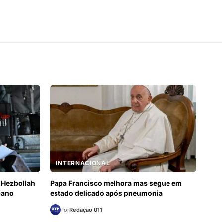
INTERNACIONAL
 Hezbollah
Papa Francisco melhora mas segue em
bano
estado delicado após pneumonia
Por
Redação 011