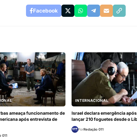
Facebook
IONAL
INTERNACIONAL
erbas ameaça funcionamento de
Israel declara emergência após
ericana após entrevista de
lançar 210 foguetes desde o Lí
Por
Redação 011
 011