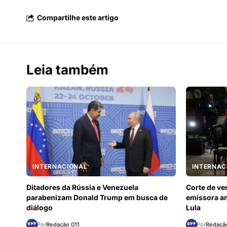
Compartilhe este artigo
Leia também
INTERNACIONAL
INTERNAC
Ditadores da Rússia e Venezuela
Corte de v
parabenizam Donald Trump em busca de
emissora am
diálogo
Lula
Por
Redação 011
Por
Redação