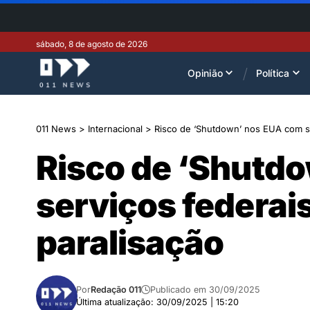
sábado, 8 de agosto de 2026
Opinião
Política
011 News
>
Internacional
>
Risco de ‘Shutdown’ nos EUA com se
Risco de ‘Shutd
serviços federai
paralisação
Por
Redação 011
Publicado em 30/09/2025
Última atualização: 30/09/2025 | 15:20