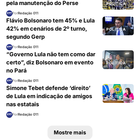
pela manutenção do Perse
POLÍTICA
Por
Redação 011
Flávio Bolsonaro tem 45% e Lula
42% em cenários de 2º turno,
POLÍTICA
segundo Gerp
Por
Redação 011
“Governo Lula não tem como dar
certo”, diz Bolsonaro em evento
POLÍTICA
no Pará
Por
Redação 011
Simone Tebet defende ‘direito’
de Lula em indicação de amigos
POLÍTICA
nas estatais
Por
Redação 011
Mostre mais