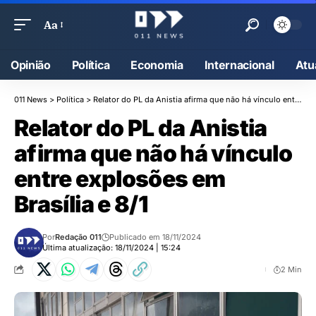
Aa
Opinião
Política
Economia
Internacional
Atu
011 News
>
Política
>
Relator do PL da Anistia afirma que não há vínculo entre explosões em Brasília e 8/1
Relator do PL da Anistia
afirma que não há vínculo
entre explosões em
Brasília e 8/1
Por
Redação 011
Publicado em 18/11/2024
Última atualização: 18/11/2024 | 15:24
2 Min