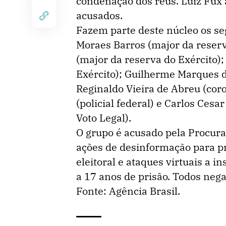
condenação dos réus. Luiz Fux 
acusados.
Fazem parte deste núcleo os se
Moraes Barros (major da reserv
(major da reserva do Exército)
Exército); Guilherme Marques d
Reginaldo Vieira de Abreu (cor
(policial federal) e Carlos Ces
Voto Legal).
O grupo é acusado pela Procura
ações de desinformação para pr
eleitoral e ataques virtuais a i
a 17 anos de prisão. Todos neg
Fonte: Agência Brasil.