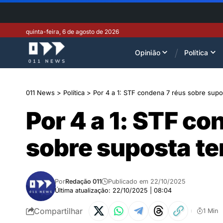
quinta-feira, 6 de agosto de 2026
Opinião
Política
011 News
>
Política
>
Por 4 a 1: STF condena 7 réus sobre supos
Por 4 a 1: STF co
sobre suposta te
Por
Redação 011
Publicado em 22/10/2025
Última atualização: 22/10/2025 | 08:04
Compartilhar
1 Min