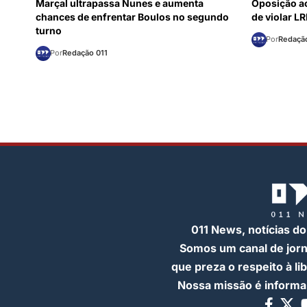
Marçal ultrapassa Nunes e aumenta
Oposição a
chances de enfrentar Boulos no segundo
de violar L
turno
Por
Redação
Por
Redação 011
011 News, notícias do
Somos um canal de jor
que preza o respeito à l
Nossa missão é informar