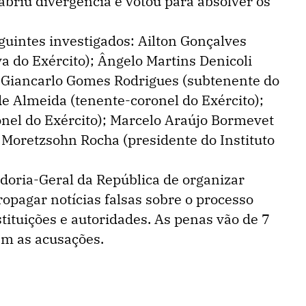
abriu divergência e votou para absolver os
guintes investigados: Ailton Gonçalves
a do Exército); Ângelo Martins Denicoli
; Giancarlo Gomes Rodrigues (subtenente do
e Almeida (tenente-coronel do Exército);
onel do Exército); Marcelo Araújo Bormevet
ar Moretzsohn Rocha (presidente do Instituto
doria-Geral da República de organizar
opagar notícias falsas sobre o processo
nstituições e autoridades. As penas vão de 7
am as acusações.