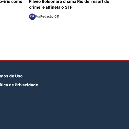
co-íris como
Flávio Bolsonaro chama Rio de ‘resort do
crime’ e alfineta o STF
Por
Redação 011
rmos de Uso
ítica de Privacidade