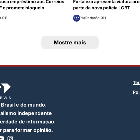
cusa empréstimo aos Correios
Fortaleza apresenta viatura ar
RF e promete bloqueio
parte da nova polícia LGBT
 011
Por
Redação 011
Mostre mais
Te
Pol
 Brasil e do mundo.
nalismo independente
iberdade de informação.
 para formar opinião.