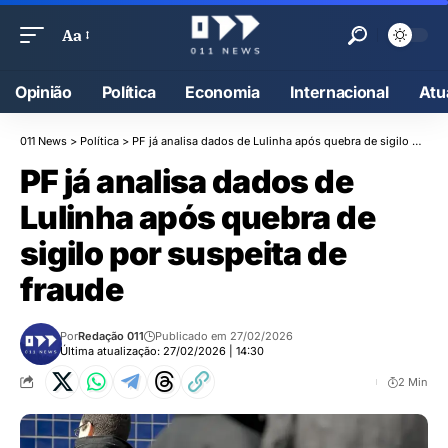
Aa
Opinião
Política
Economia
Internacional
Atu
011 News
>
Política
>
PF já analisa dados de Lulinha após quebra de sigilo por suspeita de fraude
PF já analisa dados de
Lulinha após quebra de
sigilo por suspeita de
fraude
Por
Redação 011
Publicado em 27/02/2026
Última atualização: 27/02/2026 | 14:30
2 Min