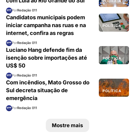
com Lula ao Rio Grande do Sul
POLÍTICA
Por
Redação 011
Candidatos municipais podem
iniciar campanha nas ruas e na
POLÍTICA
internet, confira as regras
Por
Redação 011
Luciano Hang defende fim da
isenção sobre importações até
POLÍTICA
US$ 50
Por
Redação 011
Com incêndios, Mato Grosso do
Sul decreta situação de
POLÍTICA
emergência
Por
Redação 011
Mostre mais