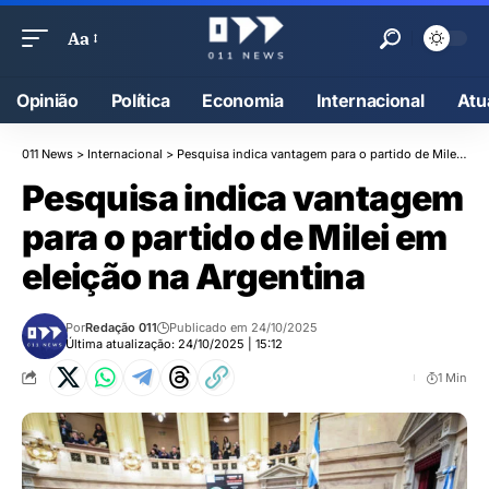
Aa
Opinião
Política
Economia
Internacional
Atu
011 News
>
Internacional
>
Pesquisa indica vantagem para o partido de Milei em eleição na Argentina
Pesquisa indica vantagem
para o partido de Milei em
eleição na Argentina
Por
Redação 011
Publicado em 24/10/2025
Última atualização: 24/10/2025 | 15:12
1 Min