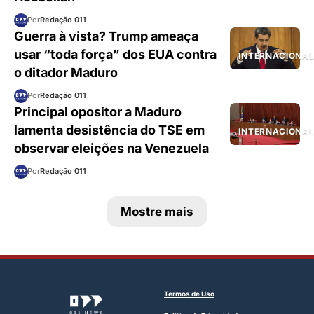
Por
Redação 011
Guerra à vista? Trump ameaça
usar “toda força” dos EUA contra
INTERNACIONA
o ditador Maduro
Por
Redação 011
Principal opositor a Maduro
lamenta desistência do TSE em
INTERNACIONA
observar eleições na Venezuela
Por
Redação 011
Mostre mais
Termos de Uso