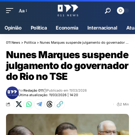
Aa
Opinião
Política
Economia
Internacional
Atu
011 News
>
Política
>
Nunes Marques suspende julgamento do governador do Rio no TSE
Nunes Marques suspende
julgamento do governador
do Rio no TSE
Por
Redação 011
Publicado em 11/03/2026
Última atualização: 11/03/2026 | 14:20
2 Min