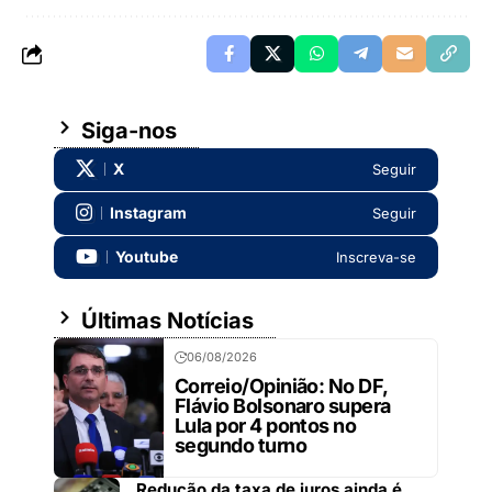
Siga-nos
X
Seguir
Instagram
Seguir
Youtube
Inscreva-se
Últimas Notícias
06/08/2026
Correio/Opinião: No DF,
Flávio Bolsonaro supera
Lula por 4 pontos no
segundo turno
Redução da taxa de juros ainda é