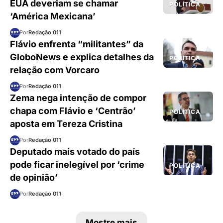
EUA deveriam se chamar
POLÍTICA
‘América Mexicana’
Por
Redação 011
Flávio enfrenta “militantes” da
GloboNews e explica detalhes da
POLÍTICA
relação com Vorcaro
Por
Redação 011
Zema nega intenção de compor
chapa com Flávio e ‘Centrão’
POLÍTICA
aposta em Tereza Cristina
Por
Redação 011
Deputado mais votado do país
pode ficar inelegível por ‘crime
POLÍTICA
de opinião’
Por
Redação 011
Mostre mais