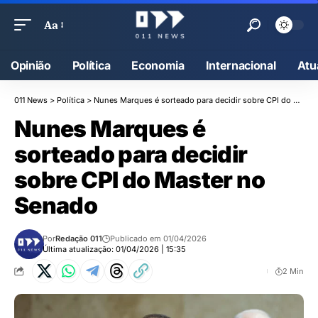
Aa
Opinião
Política
Economia
Internacional
Atu
011 News
>
Política
>
Nunes Marques é sorteado para decidir sobre CPI do Master no Senado
Nunes Marques é
sorteado para decidir
sobre CPI do Master no
Senado
Por
Redação 011
Publicado em 01/04/2026
Última atualização: 01/04/2026 | 15:35
2 Min