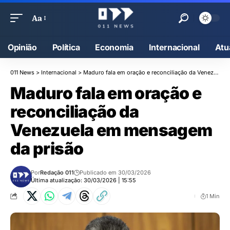
Aa
Opinião
Política
Economia
Internacional
Atu
011 News
>
Internacional
>
Maduro fala em oração e reconciliação da Venezuela em mensagem da prisão
Maduro fala em oração e
reconciliação da
Venezuela em mensagem
da prisão
Por
Redação 011
Publicado em 30/03/2026
Última atualização: 30/03/2026 | 15:55
1 Min