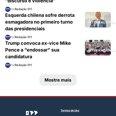
“discurso é violência”
Por
Redação 011
Esquerda chilena sofre derrota
esmagadora no primeiro turno
INTERNACIONA
das presidenciais
Por
Redação 011
Trump convoca ex-vice Mike
Pence a “endossar” sua
INTERNACIONA
candidatura
Por
Redação 011
Mostre mais
Termos de Uso