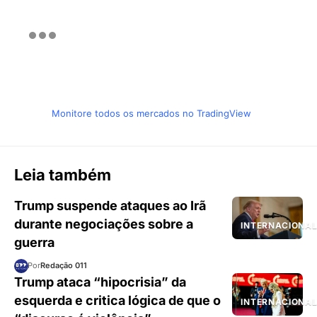
Monitore todos os mercados no TradingView
Leia também
Trump suspende ataques ao Irã
durante negociações sobre a
INTERNACIONA
guerra
Por
Redação 011
Trump ataca “hipocrisia” da
esquerda e critica lógica de que o
INTERNACIONA