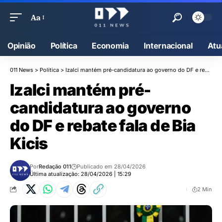
Aa
Opinião
Política
Economia
Internacional
Atu
011 News
>
Política
>
Izalci mantém pré-candidatura ao governo do DF e rebate fala de Bia Kicis
Izalci mantém pré-
candidatura ao governo
do DF e rebate fala de Bia
Kicis
Por
Redação 011
Publicado em 28/04/2026
Última atualização: 28/04/2026 | 15:29
2 Min