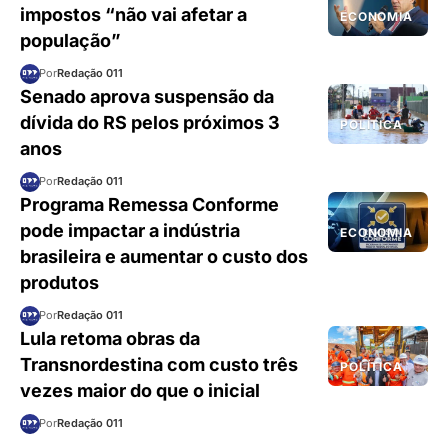
impostos “não vai afetar a
ECONOMIA
população”
Por
Redação 011
Senado aprova suspensão da
dívida do RS pelos próximos 3
POLÍTICA
anos
Por
Redação 011
Programa Remessa Conforme
pode impactar a indústria
ECONOMIA
brasileira e aumentar o custo dos
produtos
Por
Redação 011
Lula retoma obras da
Transnordestina com custo três
POLÍTICA
vezes maior do que o inicial
Por
Redação 011