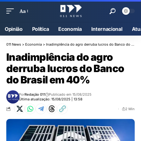
Aa
Opinião
Política
Economia
Internacional
Atu
011 News
>
Economia
>
Inadimplência do agro derruba lucros do Banco do Brasil em 40%
Inadimplência do agro
derruba lucros do Banco
do Brasil em 40%
Por
Redação 011
Publicado em 15/08/2025
Última atualização: 15/08/2025 | 13:58
2 Min