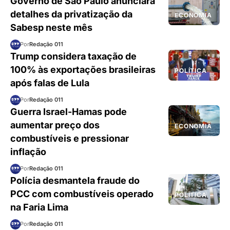
Governo de São Paulo anunciará
detalhes da privatização da
ECONOMIA
Sabesp neste mês
Por
Redação 011
Trump considera taxação de
100% às exportações brasileiras
POLÍTICA
após falas de Lula
Por
Redação 011
Guerra Israel-Hamas pode
aumentar preço dos
ECONOMIA
combustíveis e pressionar
inflação
Por
Redação 011
Polícia desmantela fraude do
PCC com combustíveis operado
POLÍTICA
na Faria Lima
Por
Redação 011