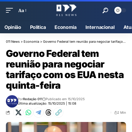
Aa
Opinião
Política
Economia
Internacional
Atu
011 News
>
Economia
>
Governo Federal tem reunião para negociar tarifaço com os EUA nesta quinta-feira
Governo Federal tem
reunião para negociar
tarifaço com os EUA nesta
quinta-feira
Por
Redação 011
Publicado em 15/10/2025
Última atualização: 15/10/2025 | 15:08
2 Min